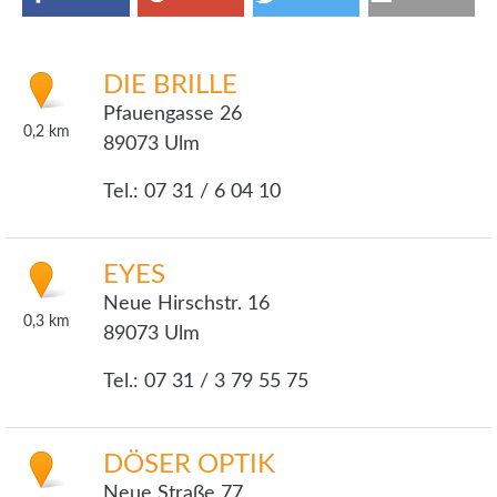
DIE BRILLE
Pfauengasse 26
0,2
km
89073 Ulm
Tel.: 07 31 / 6 04 10
EYES
Neue Hirschstr. 16
0,3
km
89073 Ulm
Tel.: 07 31 / 3 79 55 75
DÖSER OPTIK
Neue Straße 77