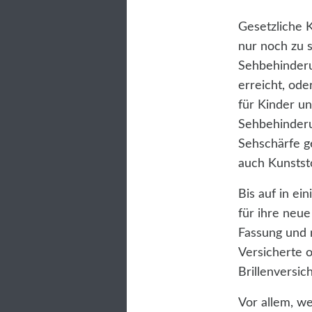
Gesetzliche 
nur noch zu 
Sehbehinderu
erreicht, ode
für Kinder un
Sehbehinderu
Sehschärfe ge
auch Kunstst
Bis auf in e
für ihre neue
Fassung und m
Versicherte o
Brillenversic
Vor allem, we