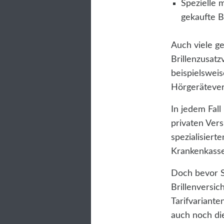
Spezielle 
gekaufte Br
Auch viele g
Brillenzusatz
beispielswei
Hörgerätever
In jedem Fall
privaten Vers
spezialisiert
Krankenkasse
Doch bevor Si
Brillenversic
Tarifvariante
auch noch die