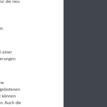
für die neu
e,
i einer
herungen
ine
angebotenen
zt können
en. Auch die