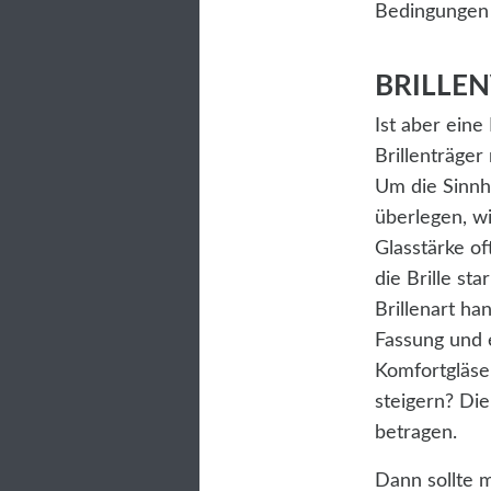
Bedingungen 
BRILLE
Ist aber eine
Brillenträger
Um die Sinnha
überlegen, wi
Glasstärke o
die Brille st
Brillenart ha
Fassung und e
Komfortgläser
steigern? Die
betragen.
Dann sollte 