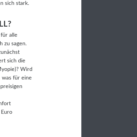
 sich stark.
LL?
für alle
ch zu sagen.
 zunächst
rt sich die
yopie)? Wird
 was für eine
lpreisigen
mfort
 Euro