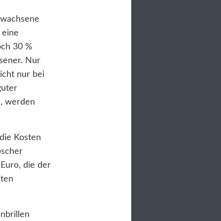
Erwachsene
 eine
och 30 %
hsener. Nur
icht nur bei
uter
d, werden
die Kosten
bscher
Euro, die der
uten
nbrillen