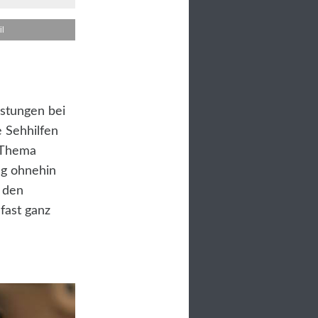
il
istungen bei
e Sehhilfen
n Thema
ng ohnehin
n den
fast ganz