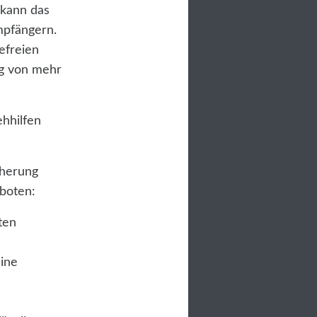
 kann das
mpfängern.
efreien
ag von mehr
ehhilfen
cherung
boten:
ten
eine
n